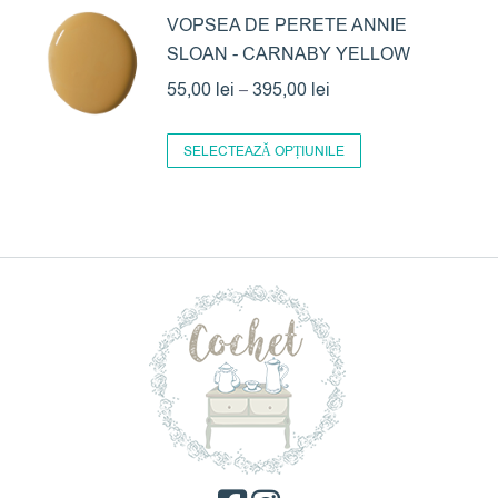
are
VOPSEA DE PERETE ANNIE
fi
până
SLOAN - CARNABY YELLOW
mai
alese
la
multe
Interval
în
55,00
lei
–
395,00
lei
395,00 lei
variații.
de
pagina
Acest
Opțiunile
prețuri:
produsului.
SELECTEAZĂ OPȚIUNILE
produs
pot
55,00 lei
are
fi
până
mai
alese
la
multe
în
395,00 lei
variații.
pagina
Opțiunile
produsului.
pot
fi
alese
în
pagina