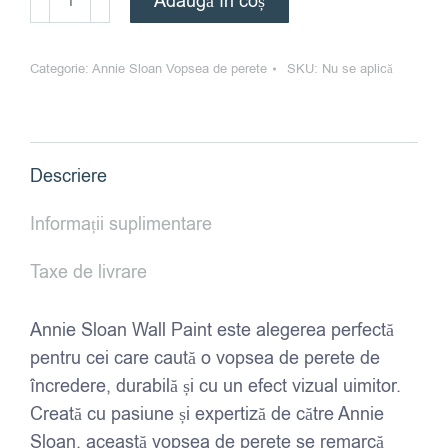
Adaugă în coș
Vopsea
de
Categorie:
Annie Sloan Vopsea de perete
SKU:
Nu se aplică
perete
Annie
Sloan
-
Descriere
Pointe
Silk
Informații suplimentare
Taxe de livrare
Annie Sloan Wall Paint este alegerea perfectă
pentru cei care caută o vopsea de perete de
încredere, durabilă și cu un efect vizual uimitor.
Creată cu pasiune și expertiză de către Annie
Sloan, această vopsea de perete se remarcă