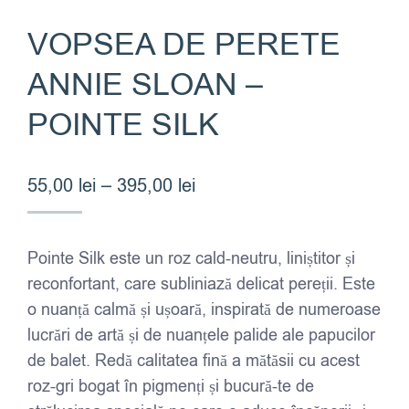
VOPSEA DE PERETE
ANNIE SLOAN –
POINTE SILK
Interval
55,00
lei
–
395,00
lei
de
prețuri:
Pointe Silk este un roz cald-neutru, liniștitor și
55,00 lei
reconfortant, care subliniază delicat pereții. Este
până
o nuanță calmă și ușoară, inspirată de numeroase
la
lucrări de artă și de nuanțele palide ale papucilor
395,00 lei
de balet. Redă calitatea fină a mătăsii cu acest
roz-gri bogat în pigmenți și bucură-te de