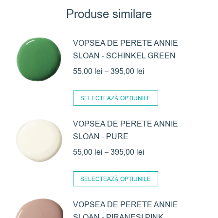
Produse similare
VOPSEA DE PERETE ANNIE
SLOAN - SCHINKEL GREEN
Interval
55,00
lei
–
395,00
lei
de
Acest
prețuri:
SELECTEAZĂ OPȚIUNILE
produs
55,00 lei
are
VOPSEA DE PERETE ANNIE
până
SLOAN - PURE
mai
la
multe
Interval
55,00
lei
–
395,00
lei
395,00 lei
variații.
de
Acest
Opțiunile
prețuri:
SELECTEAZĂ OPȚIUNILE
produs
pot
55,00 lei
are
VOPSEA DE PERETE ANNIE
fi
până
SLOAN - PIRANESI PINK