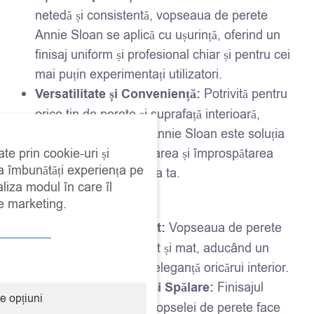
netedă și consistentă, vopseaua de perete
Annie Sloan se aplică cu ușurință, oferind un
finisaj uniform și profesional chiar și pentru cei
mai puțin experimentați utilizatori.
Versatilitate și Conveniență:
Potrivită pentru
orice tip de perete și suprafață interioară,
vopseaua de perete Annie Sloan este soluția
ate prin cookie-uri și
perfectă pentru renovarea și împrospătarea
 a îmbunătăți experiența pe
oricărui spațiu din casa ta.
aliza modul în care îl
Avantaje:
de marketing.
Finisaj Elegant și Mat:
Vopseaua de perete
oferă un finisaj elegant și mat, aducând un
plus de rafinament și eleganță oricărui interior.
Rezistență la Uzură și Spălare:
Finisajul
e opțiuni
rezistent și lavabil al vopselei de perete face