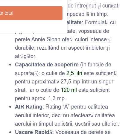
ca aceasta să fie ușor de întreținut și curățat,
e totul
asigurând o estetică impecabilă în timp.
Pigmenți de Înaltă Calitate:
Formulată cu
pigmenți de înaltă calitate, vopseaua de
perete Annie Sloan oferă culori intense și
durabile, rezultând un aspect îmbietor și
atrăgător.
Capacitatea de acoperire
(în funcție de
suprafață): o cutie de
2,5 litri
este suficientă
pentru aproximativ 27,5 mp într-un singur
strat, iar o cutie de
120 ml
este suficient
pentru aprox. 1,3 mp.
AIR Rating
: Rating “A” pentru calitatea
aerului interior, deci nu afectează calitatea
aerului în timpul aplicării, uscării sau ulterior.
Uscare Rapidă:
Vopseaua de perete se