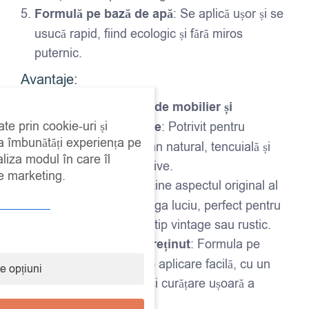
Formulă pe bază de apă
: Se aplică ușor și se
usucă rapid, fiind ecologic și fără miros
puternic.
Avantaje:
Ideal pentru finisaje de mobilier și
ate prin cookie-uri și
decorațiuni interioare
: Potrivit pentru
 a îmbunătăți experiența pe
suprafețe vopsite, lemn natural, tencuială și
aliza modul în care îl
alte materiale decorative.
de marketing.
Aspect natural
: Menține aspectul original al
suprafeței, fără a adăuga luciu, perfect pentru
un finisaj autentic, de tip vintage sau rustic.
Ușor de aplicat și întreținut
: Formula pe
bază de apă permite o aplicare facilă, cu un
e opțiuni
timp de uscare rapid și curățare ușoară a
instrumentelor.