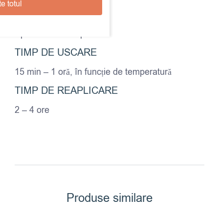
e totul
ACOPERIRE
Aprox. 15-20 m² per litru
TIMP DE USCARE
15 min – 1 oră, în funcție de temperatură
TIMP DE REAPLICARE
2 – 4 ore
Produse similare