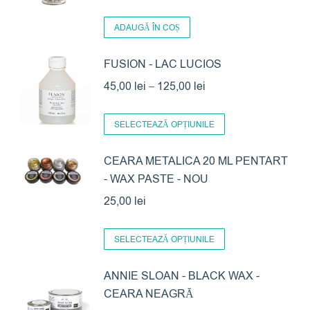
ADAUGĂ ÎN COȘ
FUSION - LAC LUCIOS
Interval
45,00
lei
–
125,00
lei
de
Acest
prețuri:
SELECTEAZĂ OPȚIUNILE
produs
45,00 lei
are
CEARA METALICA 20 ML PENTART
până
- WAX PASTE - NOU
mai
la
multe
25,00
lei
125,00 lei
variații.
Acest
Opțiunile
SELECTEAZĂ OPȚIUNILE
produs
pot
are
ANNIE SLOAN - BLACK WAX -
fi
CEARA NEAGRĂ
mai
alese