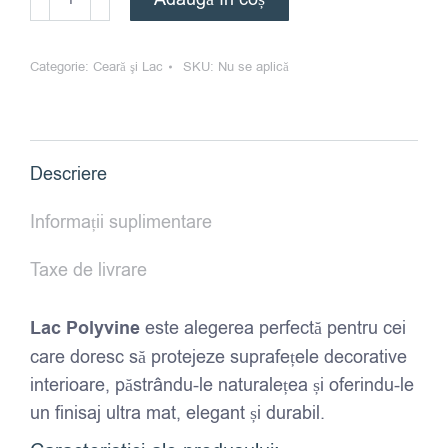
Lac
Polyvine
Categorie:
Ceară şi Lac
SKU:
Nu se aplică
-
Ultra
mat
-
Descriere
cu
aspect
Informații suplimentare
de
ceara
Taxe de livrare
Lac Polyvine
este alegerea perfectă pentru cei
care doresc să protejeze suprafețele decorative
interioare, păstrându-le naturalețea și oferindu-le
un finisaj ultra mat, elegant și durabil.