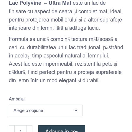
Lac Polyvine – Ultra Mat
este un lac de
139,00 lei
finisare cu aspect de ceara și complet mat, ideal
până
pentru protejarea mobilierului și a altor suprafețe
la
interioare din lemn, fără a adăuga luciu.
219,00 lei
Formula sa unică combină textura mătăsoasă a
cerii cu durabilitatea unui lac tradițional, păstrând
în același timp aspectul natural al lemnului.
Acest lac este impermeabil, rezistent la pete și
căldură, fiind perfect pentru a proteja suprafețele
din lemn într-un mod elegant și durabil.
Ambalaj
Cantitate
Adaugă în coș