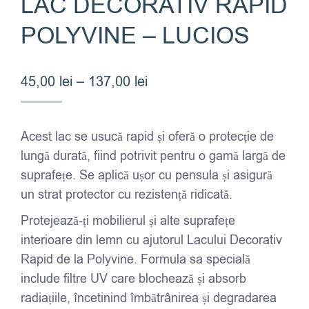
LAC DECORATIV RAPID
POLYVINE – LUCIOS
Interval
45,00
lei
–
137,00
lei
de
prețuri:
Acest lac se usucă rapid și oferă o protecție de
45,00 lei
lungă durată, fiind potrivit pentru o gamă largă de
până
suprafețe. Se aplică ușor cu pensula și asigură
la
un strat protector cu rezistență ridicată.
137,00 lei
Protejează-ți mobilierul și alte suprafețe
interioare din lemn cu ajutorul Lacului Decorativ
Rapid de la Polyvine. Formula sa specială
include filtre UV care blochează și absorb
radiațiile, încetinind îmbătrânirea și degradarea