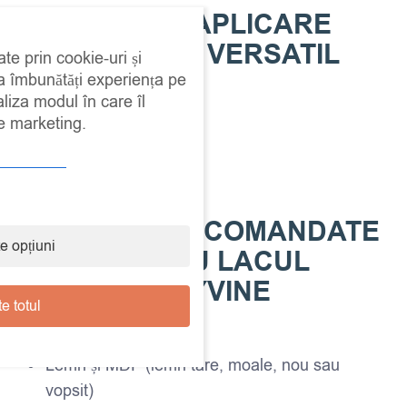
MOD DE APLICARE
SIMPLU ȘI VERSATIL
ate prin cookie-uri și
 a îmbunătăți experiența pe
Se poate aplica cu:
aliza modul în care îl
de marketing.
pensula
trafaletul
pistolul de vopsit
UTILIZĂRI RECOMANDATE
e opțiuni
PENTRU LACUL
POLYVINE
e totul
Ideal pentru:
Lemn și MDF (lemn tare, moale, nou sau
vopsit)