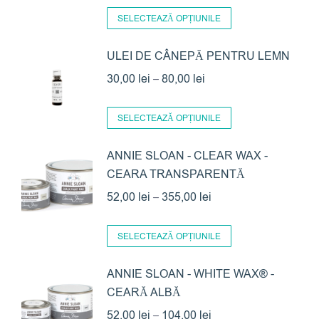
Acest
prețuri:
SELECTEAZĂ OPȚIUNILE
produs
89,00 lei
are
ULEI DE CÂNEPĂ PENTRU LEMN
până
mai
Interval
la
30,00
lei
–
80,00
lei
multe
de
306,00 lei
variații.
Acest
prețuri:
SELECTEAZĂ OPȚIUNILE
Opțiunile
produs
30,00 lei
pot
are
ANNIE SLOAN - CLEAR WAX -
până
CEARA TRANSPARENTĂ
fi
mai
la
alese
multe
Interval
52,00
lei
–
355,00
lei
80,00 lei
în
variații.
de
Acest
pagina
Opțiunile
prețuri:
SELECTEAZĂ OPȚIUNILE
produs
produsului.
pot
52,00 lei
are
ANNIE SLOAN - WHITE WAX® -
fi
până
CEARĂ ALBĂ
mai
alese
la
multe
Interval
în
52,00
lei
–
104,00
lei
355,00 lei