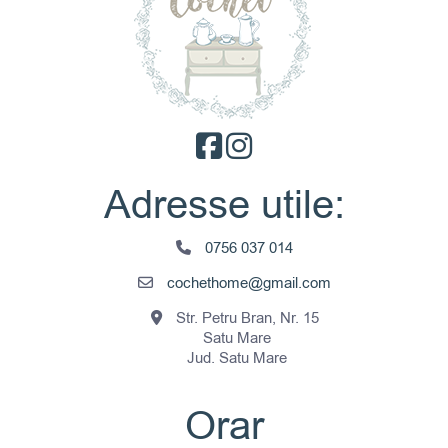
alese
în
pagina
produsului.
Adresse utile:
0756 037 014
cochethome@gmail.com
Str. Petru Bran, Nr. 15
Satu Mare
Jud. Satu Mare
Orar