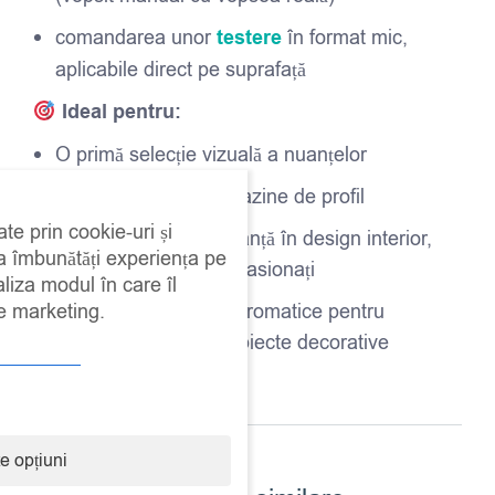
comandarea unor
testere
în format mic,
aplicabile direct pe suprafață
Ideal pentru:
O primă selecție vizuală a nuanțelor
Clienți retail sau magazine de profil
ate prin cookie-uri și
Proiecte DIY, consultanță în design interior,
 a îmbunătăți experiența pe
decoratori și meșteri pasionați
aliza modul în care îl
de marketing.
Crearea unei viziuni cromatice pentru
mobilier, pereți sau obiecte decorative
e opțiuni