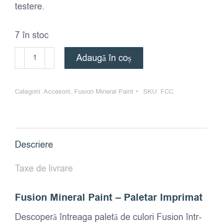
testere.
7 în stoc
Cantitate
Adaugă în coș
Paletar
Culori
Categorii:
Accesorii
,
Fusion Mineral Paint
SKU:
FCC
-
Fusion
Mineral
Paint
Descriere
-
Imprimat
Taxe de livrare
Fusion Mineral Paint – Paletar Imprimat
Descoperă întreaga paletă de culori Fusion într-