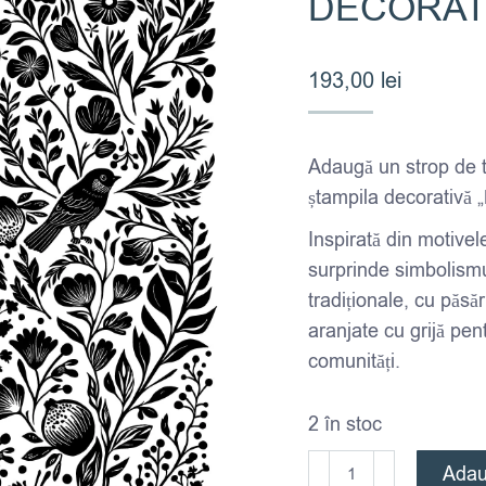
DECORATI
193,00
lei
Adaugă un strop de tr
ștampila decorativă „
Inspirată din motivel
surprinde simbolismu
tradiționale, cu păsăr
aranjate cu grijă pent
comunități.
2 în stoc
Cantitate
Adau