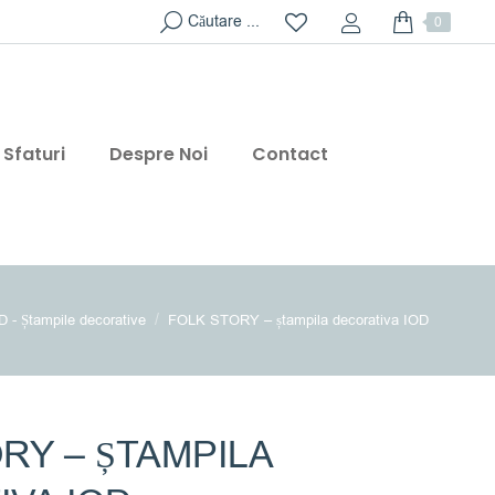
Search:
Căutare ...
0
Sfaturi
Despre Noi
Contact
here:
D - Ștampile decorative
FOLK STORY – ștampila decorativa IOD
RY – ȘTAMPILA