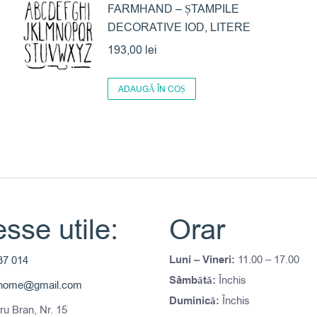
FARMHAND – ȘTAMPILE
DECORATIVE IOD, LITERE
193,00
lei
ADAUGĂ ÎN COȘ
sse utile:
Orar
Luni – Vineri:
11.00 – 17.00
37 014
Sâmbătă:
Închis
thome@gmail.com
Duminică:
Închis
tru Bran, Nr. 15