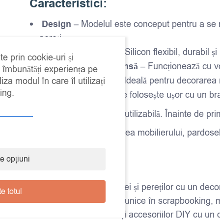
Caracteristici:
Design
–
Modelul este conceput pentru a se r
pereți.
Material premium
– Silicon flexibil, durabil și
te prin cookie-uri și
Compatibilitate extinsă
– Funcționează cu vop
a îmbunătăți experiența pe
Utilizare versatilă
– Ideală pentru decorarea mob
iza modul în care îl utilizați
ing.
Aplicare simplă
– Se folosește ușor cu un bra
Se poate spăla și este reutilizabilă. Înainte de pri
Folosiți-o pentru decorarea mobilierului, pardose
Sloan Chalk Paint®.
e opțiuni
Perfect pentru:
Personalizarea mobilei și pereților cu un decor 
e totul
Crearea de fundaluri unice în scrapbooking, mi
Decorarea textilelor și accesoriilor DIY cu un 