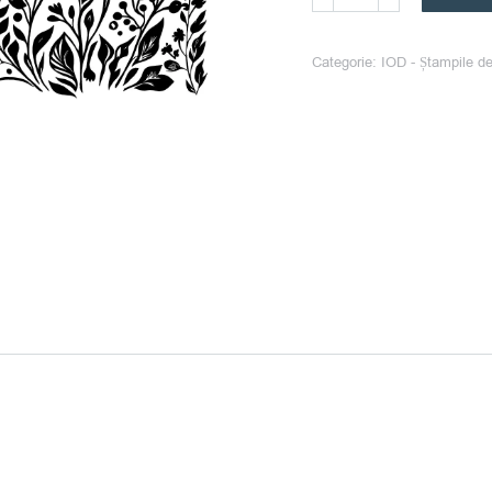
FOLK
STORY
Categorie:
IOD - Ștampile de
–
ștampila
decorativa
IOD