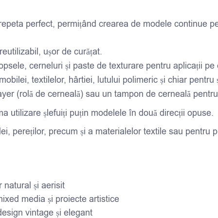
epeta perfect, permițând crearea de modele continue pe s
 reutilizabil, ușor de curățat.
sele, cerneluri și paste de texturare pentru aplicații pe
ilei, textilelor, hârtiei, lutului polimeric și chiar pentru
yer (rolă de cerneală) sau un tampon de cerneală pentru a
ma utilizare șlefuiți puțin modelele în două direcții opuse.
lei, pereților, precum și a materialelor textile sau pent
natural și aerisit
xed media și proiecte artistice
design vintage și elegant