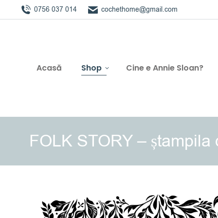
0756 037 014
cochethome@gmail.com
Acasă
Shop
Cine e Annie Sloan?
FOLK STORY – ștampila 