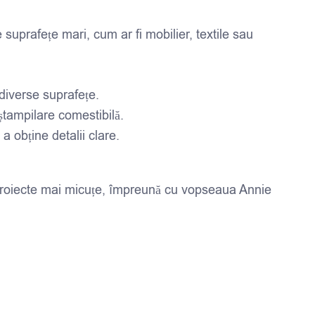
uprafețe mari, cum ar fi mobilier, textile sau
 diverse suprafețe.
 ștampilare comestibilă.
 obține detalii clare.
ru proiecte mai micuțe, împreună cu vopseaua Annie