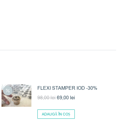
FLEXI STAMPER IOD -30%
Prețul
Prețul
98,00
lei
69,00
lei
inițial
curent
a
este:
ADAUGĂ ÎN COȘ
fost:
69,00 lei.
98,00 lei.