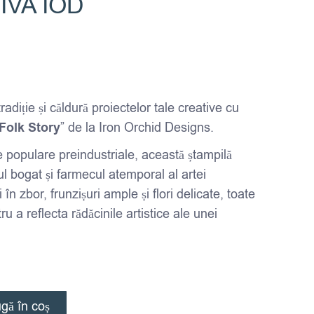
VA IOD
adiție și căldură proiectelor tale creative cu
Folk Story
” de la Iron Orchid Designs.
e populare preindustriale, această ștampilă
l bogat și farmecul atemporal al artei
i în zbor, frunzișuri ample și flori delicate, toate
ru a reflecta rădăcinile artistice ale unei
gă în coș