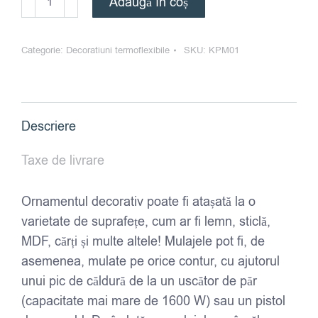
Adaugă în coș
Decorațiune
termoflexibilă
Categorie:
Decoratiuni termoflexibile
SKU:
KPM01
–
model
capiteli
-
Descriere
KPM01
-
Taxe de livrare
6,5x6,2x1,4
cm
Ornamentul decorativ poate fi atașată la o
varietate de suprafețe, cum ar fi lemn, sticlă,
MDF, cărți și multe altele! Mulajele pot fi, de
asemenea, mulate pe orice contur, cu ajutorul
unui pic de căldură de la un uscător de păr
(capacitate mai mare de 1600 W) sau un pistol