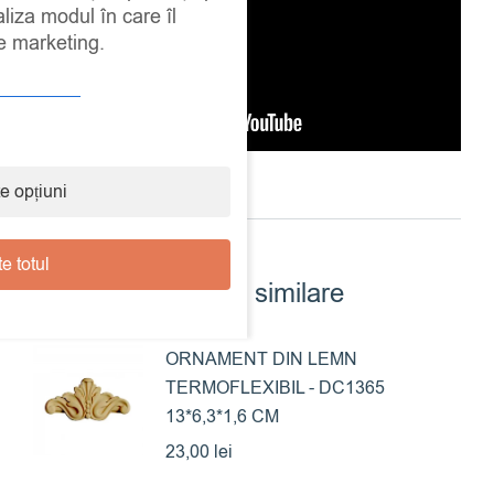
aliza modul în care îl
de marketing.
e opțiuni
e totul
Produse similare
ORNAMENT DIN LEMN
TERMOFLEXIBIL - DC1365
13*6,3*1,6 CM
23,00
lei