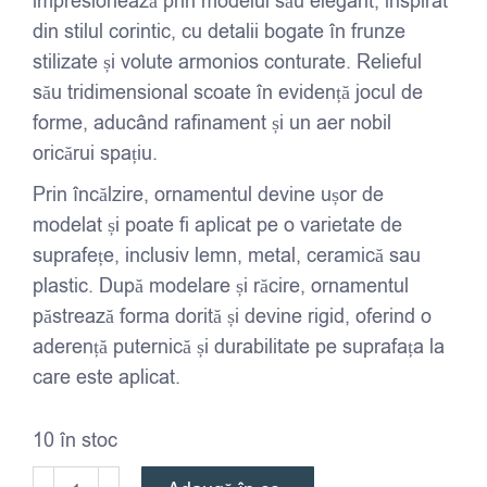
impresionează prin modelul său elegant, inspirat
din stilul corintic, cu detalii bogate în frunze
stilizate și volute armonios conturate. Relieful
său tridimensional scoate în evidență jocul de
forme, aducând rafinament și un aer nobil
oricărui spațiu.
Prin încălzire, ornamentul devine ușor de
modelat și poate fi aplicat pe o varietate de
suprafețe, inclusiv lemn, metal, ceramică sau
plastic. După modelare și răcire, ornamentul
păstrează forma dorită și devine rigid, oferind o
aderență puternică și durabilitate pe suprafața la
care este aplicat.
10 în stoc
Cantitate