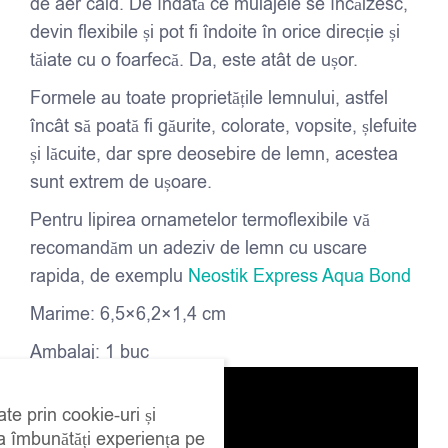
de aer cald. De îndată ce mulajele se încălzesc,
devin flexibile și pot fi îndoite în orice direcție și
tăiate cu o foarfecă. Da, este atât de ușor.
Formele au toate proprietățile lemnului, astfel
încât să poată fi găurite, colorate, vopsite, șlefuite
și lăcuite, dar spre deosebire de lemn, acestea
sunt extrem de ușoare.
Pentru lipirea ornametelor termoflexibile vă
recomandăm un adeziv de lemn cu uscare
rapida, de exemplu
Neostik Express Aqua Bond
Marime: 6,5×6,2×1,4 cm
Ambalaj: 1 buc
ate prin cookie-uri și
 a îmbunătăți experiența pe