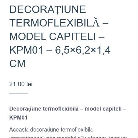
DECORAȚIUNE
TERMOFLEXIBILĂ –
MODEL CAPITELI –
KPM01 – 6,5×6,2×1,4
CM
21,00
lei
Decorațiune termoflexibilă – model capiteli –
KPM01
Această decorațiune termoflexibilă