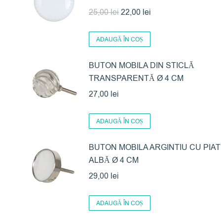
Prețul
Prețul
25,00
lei
22,00
lei
inițial
curent
a
este:
ADAUGĂ ÎN COȘ
fost:
22,00 lei.
BUTON MOBILA DIN STICLĂ
25,00 lei.
TRANSPARENTĂ Ø 4 CM
27,00
lei
ADAUGĂ ÎN COȘ
BUTON MOBILA ARGINTIU CU PIA
ALBĂ Ø 4 CM
29,00
lei
ADAUGĂ ÎN COȘ