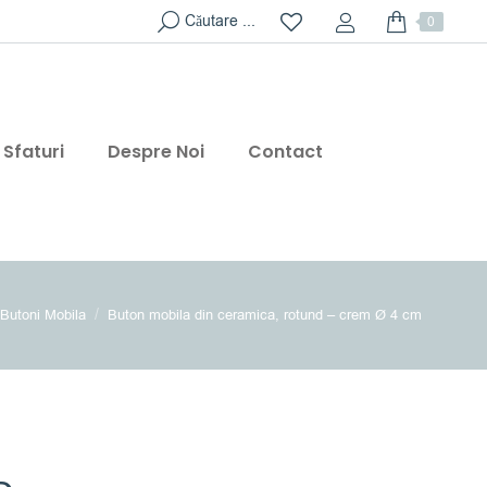
Search:
Căutare ...
0
Sfaturi
Despre Noi
Contact
e here:
Butoni Mobila
Buton mobila din ceramica, rotund – crem Ø 4 cm