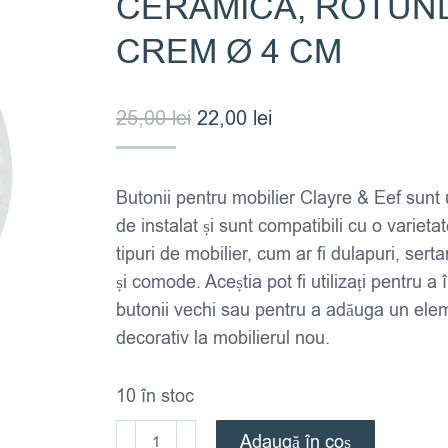
CERAMICA, ROTUN
CREM Ø 4 CM
Prețul
Prețul
25,00
lei
22,00
lei
inițial
curent
a
este:
Butonii pentru mobilier Clayre & Eef sunt 
fost:
22,00 lei.
de instalat și sunt compatibili cu o varieta
25,00 lei.
tipuri de mobilier, cum ar fi dulapuri, serta
și comode. Aceștia pot fi utilizați pentru a 
butonii vechi sau pentru a adăuga un ele
decorativ la mobilierul nou.
10 în stoc
Cantitate
Adaugă în coș