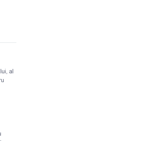
ui, al
ru
u