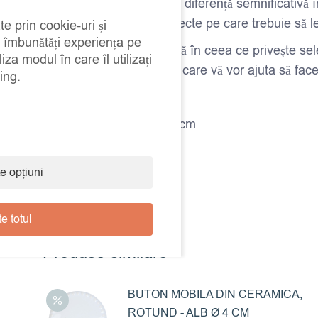
mobila dvs. poate face o diferență semnificativă î
vom explora diferite aspecte pe care trebuie să le
te prin cookie-uri și
a îmbunătăți experiența pe
Nu există o singură regulă în ceea ce privește sel
iza modul în care îl utilizați
găsi informații valoroase care vă vor ajuta să fac
ing.
Material: Ceramica, Fier
Dimensiuni: Diametru 4 cm
Culoare: Crem
e opțiuni
e totul
Produse similare
BUTON MOBILA DIN CERAMICA,
ROTUND - ALB Ø 4 CM