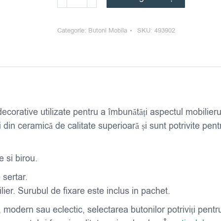
Buton
mobila
Categorie:
Butoni Mobila
SKU:
493902
din
ceramica,
rotund
-
crem
Ø
corative utilizate pentru a îmbunătăți aspectul mobilierul
4
ți din ceramică de calitate superioară și sunt potrivite pent
cm
e si birou.
 sertar.
ier. Surubul de fixare este inclus in pachet.
, modern sau eclectic, selectarea butonilor potriviți pentr