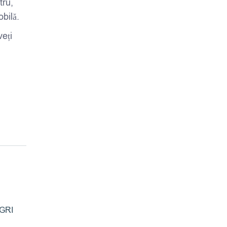
tru,
bilă.
eți
GRI