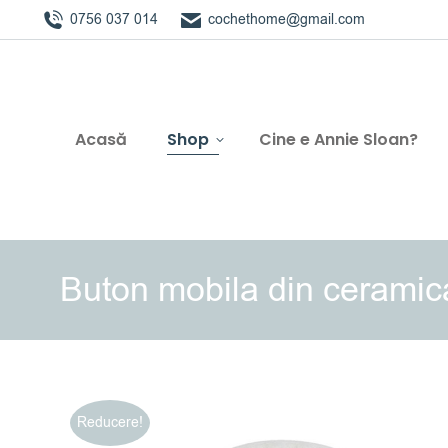
0756 037 014
cochethome@gmail.com
Acasă
Shop
Cine e Annie Sloan?
Buton mobila din ceramic
Reducere!