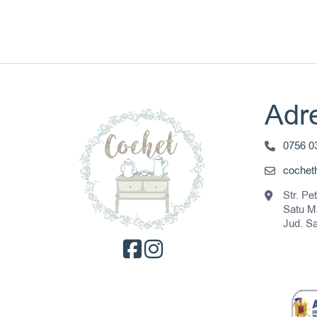
Adre
0756 0
coche
Str. Pe
Satu M
Jud. S