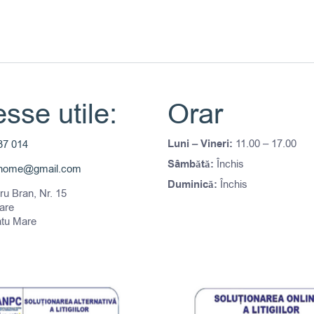
sse utile:
Orar
Luni – Vineri:
11.00 – 17.00
37 014
Sâmbătă:
Închis
thome@gmail.com
Duminică:
Închis
tru Bran, Nr. 15
are
atu Mare