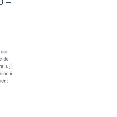
D –
ușor
te de
re, uși
înlocui
ment