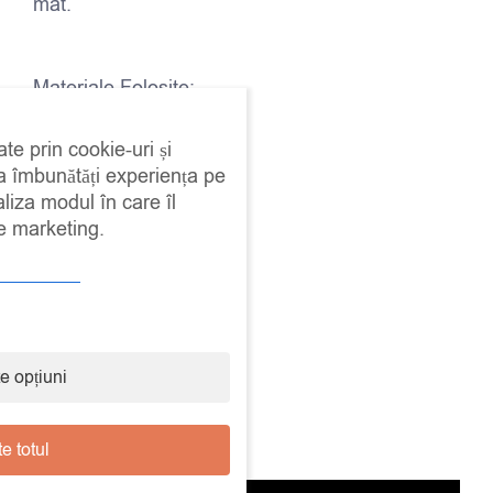
mat.
Materiale Folosite:
Scandinavian Pink
ate prin cookie-uri și
Aubusson Blue
 a îmbunătăți experiența pe
aliza modul în care îl
Amsterdam Green
de marketing.
Old White
Lac mat
Pensulă plată
e opțiuni
Gold Size
Metal leaf
e totul
Șablon Annie Sloan