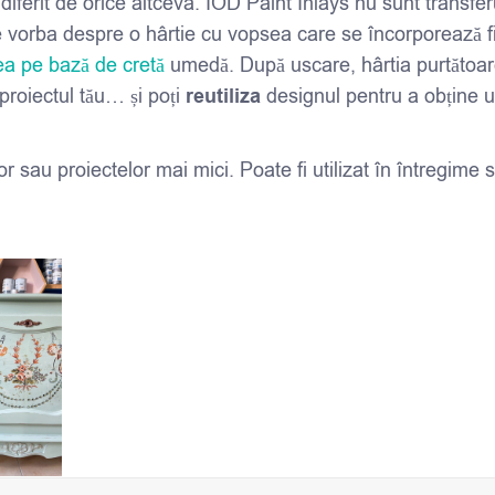
iferit de orice altceva. IOD Paint Inlays nu sunt transfer
e vorba despre o hârtie cu vopsea care se încorporează fi
a pe bază de cretă
umedă. După uscare, hârtia purtătoar
 proiectul tău… și poți
reutiliza
designul pentru a obține 
lor sau proiectelor mai mici. Poate fi utilizat în întregime 