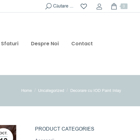
Search:
Căutare ...
0
Sfaturi
Despre Noi
Contact
You are here:
Home
Uncategorized
Decorare cu IOD Paint Inlay
PRODUCT CATEGORIES
OCT.