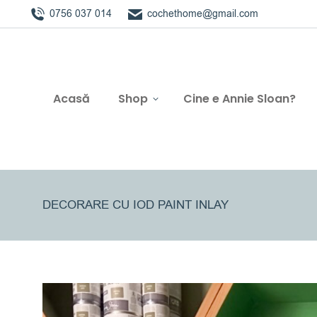
0756 037 014
cochethome@gmail.com
Acasă
Shop
Cine e Annie Sloan?
DECORARE CU IOD PAINT INLAY