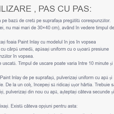
LIZARE , PAS CU PAS:
a pe bază de cretă pe suprafața pregătită corespunzător.
icei, nu mai mari de 30×40 cm), având în vedere timpul d
ți foaia Paint Inlay cu modelul în jos în vopsea
u cu cârpă umedă, apăsați uniform cu o ușoară presiune
nzător în vopsea.
e uscată. Timpul de uscare poate varia între 10 minute și
 Paint Inlay de pe suprafață, pulverizați uniform cu apă și
 De la un colț, începeți să ridicați ușor hârtia. Trebuie s
iți, pulverizați din nou cu apă, așteptați câteva secunde și
xați. Există câteva opțiuni pentru asta: