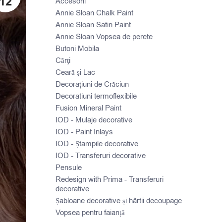
12
Accesorii
Annie Sloan Chalk Paint
Annie Sloan Satin Paint
Annie Sloan Vopsea de perete
Butoni Mobila
Cărţi
Ceară şi Lac
Decorațiuni de Crăciun
Decoratiuni termoflexibile
Fusion Mineral Paint
IOD - Mulaje decorative
IOD - Paint Inlays
IOD - Ștampile decorative
IOD - Transferuri decorative
Pensule
Redesign with Prima - Transferuri
decorative
Șabloane decorative și hârtii decoupage
Vopsea pentru faianță