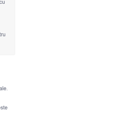
 cu
tru
ale.
este