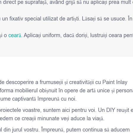
 direct pe suprafață, având grijă să nu aplicați prea mult
n fixativ special utilizat de artiști. Lăsați să se usuce. În
și o
ceară
. Aplicați uniform, dacă doriți, lustruiți ceara pen
 descoperire a frumuseții și creativității cu Paint Inlay
orma mobilierul obișnuit în opere de artă unice și person
 lume captivantă împreună cu noi.
 proiectele voastre, suntem aici pentru voi. Un DIY reușit 
edem ce creații minunate veți aduce la viață.
osul din jurul vostru. Împreună, putem continua să aducem