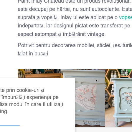
Paint Inlay Chateau este un produs revoluționar, d
este decupaj pe hârtie, nu sunt autocolante. Est
suprafața vopsită. Inlay-ul este aplicat pe o
vopse
îndepărtată, iar designul pictat este transferat pe
aspect estompat și îmbătrânit vintage.
Potrivit pentru decorarea mobilei, sticlei, țesături
tăiat în bucăți
te prin cookie-uri și
a îmbunătăți experiența pe
iza modul în care îl utilizați
ing.