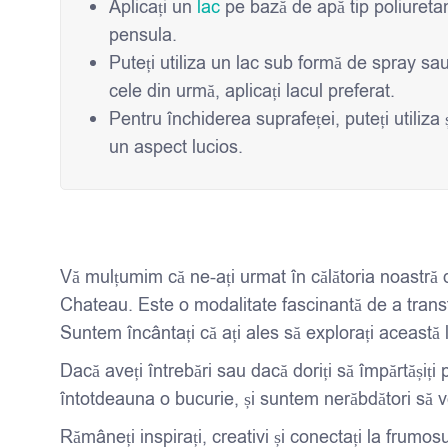
Aplicați un
lac
pe bază de apă tip poliuretan
pensula.
Puteți utiliza un lac sub formă de spray sau u
cele din urmă, aplicați lacul preferat.
Pentru închiderea suprafeței, puteți utiliza 
un aspect lucios.
Vă mulțumim că ne-ați urmat în călătoria noastră de
Chateau. Este o modalitate fascinantă de a transf
Suntem încântați că ați ales să explorați această
Dacă aveți întrebări sau dacă doriți să împărtășiți
întotdeauna o bucurie, și suntem nerăbdători să v
Rămâneți inspirați, creativi și conectați la frum