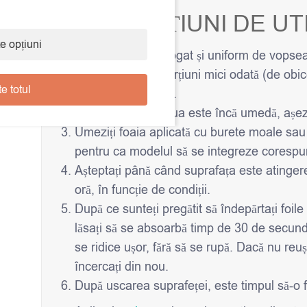
INSTRUCȚIUNI DE UTI
e opțiuni
Aplicați un strat bogat și uniform de vopse
Lucrați doar pe porțiuni mici odată (de ob
e totul
uscare al vopselei.
În timp ce vopseaua este încă umedă, așeza
Umeziți foaia aplicată cu burete moale sa
pentru ca modelul să se integreze corespu
Așteptați până când suprafața este atinger
oră, în funcție de condiții.
După ce sunteți pregătit să îndepărtați foile
lăsați să se absoarbă timp de 30 de secunde.
se ridice ușor, fără să se rupă. Dacă nu reuș
încercați din nou.
După uscarea suprafeței, este timpul să-o fi