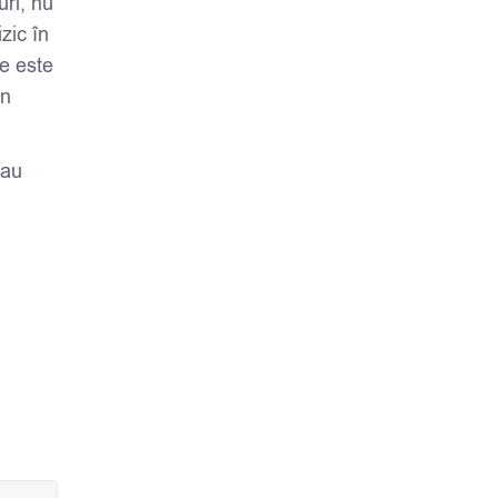
uri, nu
zic în
e este
un
sau