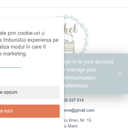
ate prin cookie-uri și
 a îmbunătăți experiența pe
aliza modul în care îl
de marketing.
Sign in to your account
to manage your
communication
Adresse utile:
preferences.
e opțiuni
0756 037 014
cochethome@gmail.com
e totul
Str. Petru Bran, Nr. 15
Satu Mare