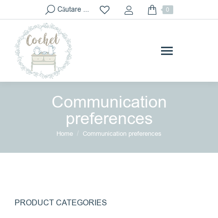
Search:
Căutare ...
0
Communication
preferences
You are here:
Home
Communication preferences
PRODUCT CATEGORIES