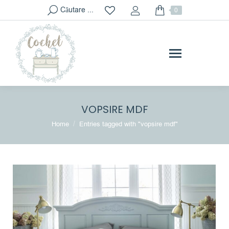
Search:
Căutare ...
0
VOPSIRE MDF
You are here:
Home
Entries tagged with "vopsire mdf"