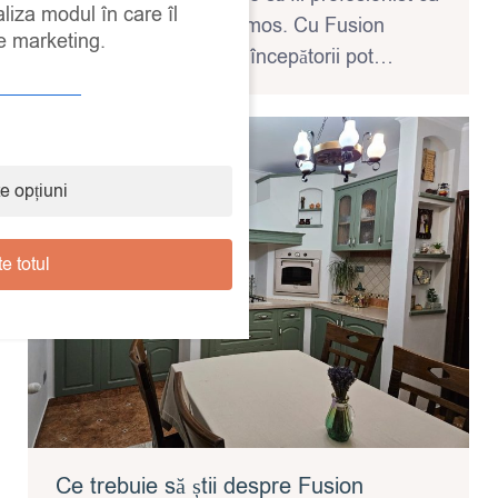
aliza modul în care îl
să obții un rezultat frumos. Cu Fusion
de marketing.
Mineral Paint, chiar și începătorii pot…
e opțiuni
e totul
Ce trebuie să știi despre Fusion