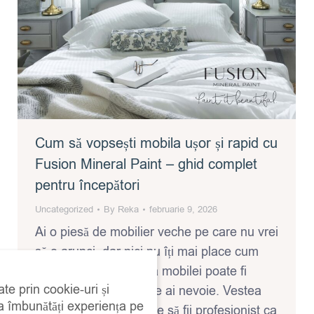
Cum să vopsești mobila ușor și rapid cu
Fusion Mineral Paint – ghid complet
pentru începători
Uncategorized
By
Reka
februarie 9, 2026
Ai o piesă de mobilier veche pe care nu vrei
să o arunci, dar nici nu îți mai place cum
arată? Atunci vopsirea mobilei poate fi
ate prin cookie-uri și
exact proiectul de care ai nevoie. Vestea
 a îmbunătăți experiența pe
bună este că nu trebuie să fii profesionist ca